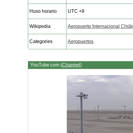
Huso horario
UTC +9
Wikipedia
Aeropuerto Internacional Chūb
Categories
Aeropuertos
YouTube.com (
Channel
)