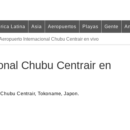
rica Latina
Asia
Aeropuertos
Playas
Gente
An
Aeropuerto Internacional Chubu Centrair en vivo
onal Chubu Centrair en
l Chubu Centrair, Tokoname, Japon.