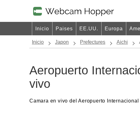
Inicio
Paises
EE.UU.
Europa
Ame
Inicio
Japon
Prefectures
Aichi
Aeropuerto Internaci
vivo
Camara en vivo del Aeropuerto Internaciona