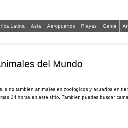
rica Latina
Asia
Aeropuertos
Playas
Gente
An
Animales del Mundo
, sino tambien animales en zoologicos y acuarios en tie
timas 24 horas en este sitio. Tambien puedes buscar cam