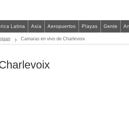
rica Latina
Asia
Aeropuertos
Playas
Gente
An
higan
Camaras en vivo de Charlevoix
Charlevoix