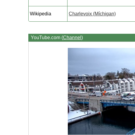
Wikipedia
Charlevoix (Míchigan)
YouTube.com (
Channel
)