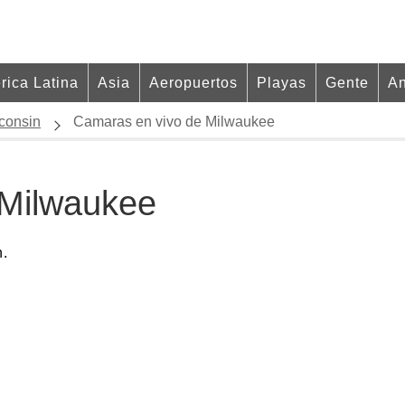
rica Latina
Asia
Aeropuertos
Playas
Gente
An
consin
Camaras en vivo de Milwaukee
 Milwaukee
n.