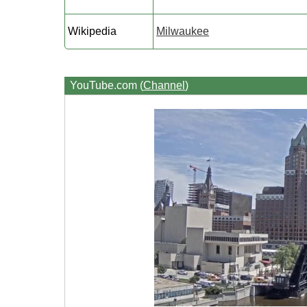
Wikipedia
Milwaukee
YouTube.com (
Channel
)