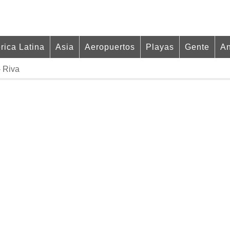
rica Latina
Asia
Aeropuertos
Playas
Gente
An
- Riva