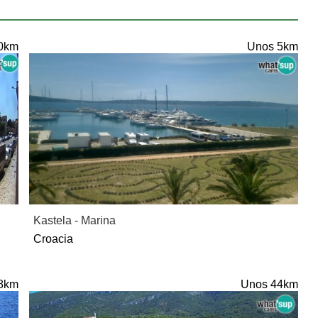
0km
Unos 5km
Kastela - Marina
Croacia
8km
Unos 44km