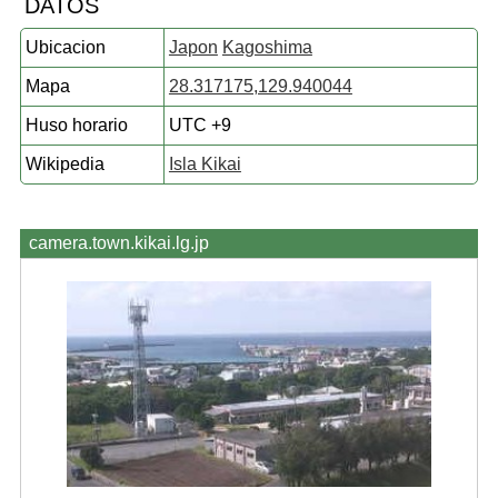
DATOS
Ubicacion
Japon
Kagoshima
Mapa
28.317175,129.940044
Huso horario
UTC +9
Wikipedia
Isla Kikai
camera.town.kikai.lg.jp