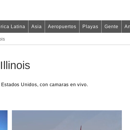
rica Latina
Asia
Aeropuertos
Playas
Gente
An
ois
llinois
s, Estados Unidos, con camaras en vivo.