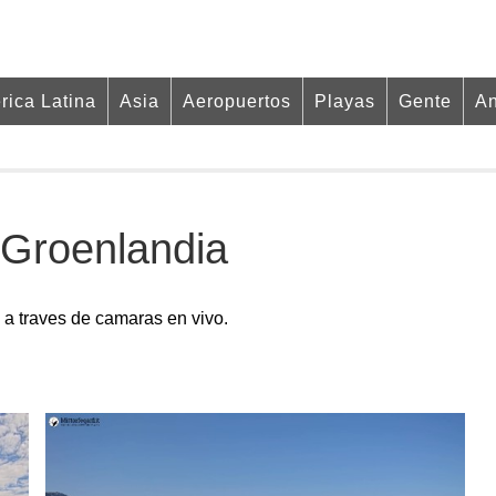
rica Latina
Asia
Aeropuertos
Playas
Gente
An
 Groenlandia
 a traves de camaras en vivo.