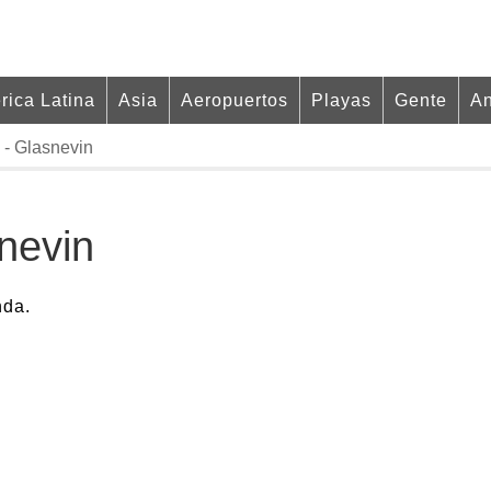
rica Latina
Asia
Aeropuertos
Playas
Gente
An
 - Glasnevin
snevin
nda.