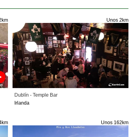
2km
Unos 2km
Dublín - Temple Bar
Irlanda
4km
Unos 162km