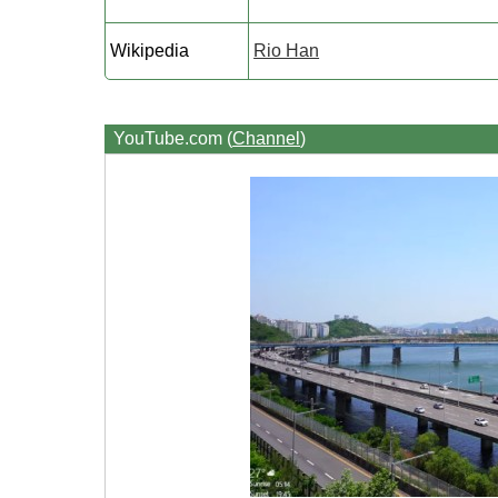
Wikipedia
Rio Han
YouTube.com (
Channel
)