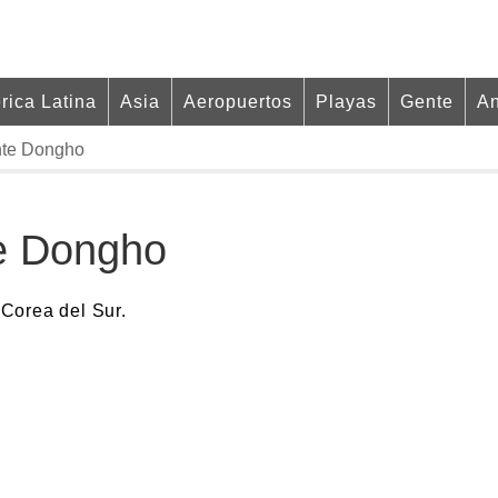
rica Latina
Asia
Aeropuertos
Playas
Gente
An
ente Dongho
te Dongho
Corea del Sur.