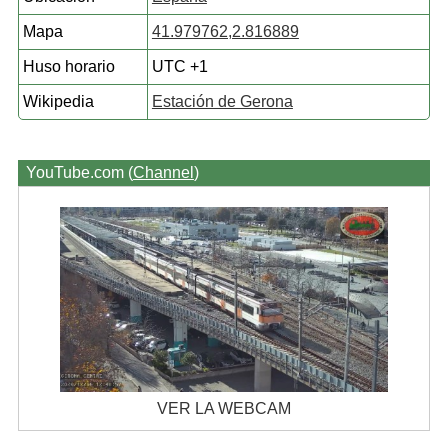
Mapa
41.979762,2.816889
Huso horario
UTC +1
Wikipedia
Estación de Gerona
YouTube.com (
Channel
)
VER LA WEBCAM