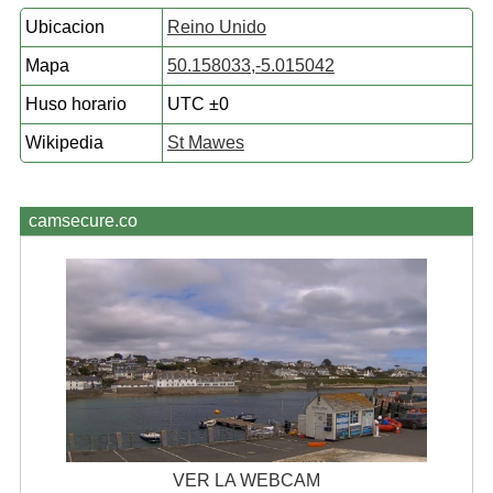
Ubicacion
Reino Unido
Mapa
50.158033,-5.015042
Huso horario
UTC ±0
Wikipedia
St Mawes
camsecure.co
VER LA WEBCAM