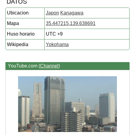
DATOS
Ubicacion
Japon
Kanagawa
Mapa
35.447215,139.638691
Huso horario
UTC +9
Wikipedia
Yokohama
YouTube.com (
Channel
)