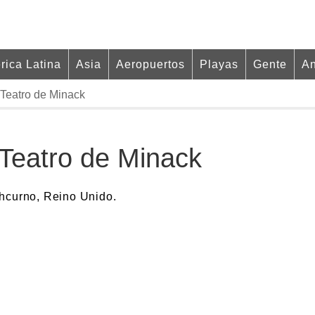
rica Latina
Asia
Aeropuertos
Playas
Gente
An
 Teatro de Minack
 Teatro de Minack
thcurno, Reino Unido.