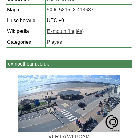
Mapa
50.615315,-3.413637
Huso horario
UTC ±0
Wikipedia
Exmouth (Inglés)
Categories
Playas
exmouthcam.co.uk
VER LA WEBCAM