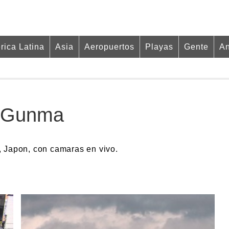
rica Latina
Asia
Aeropuertos
Playas
Gente
An
n Gunma
, Japon, con camaras en vivo.