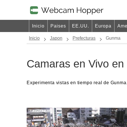
Inicio
Paises
EE.UU.
Europa
Ame
Inicio
Japon
Prefecturas
Gunma
Camaras en Vivo e
Experimenta vistas en tiempo real de Gunma