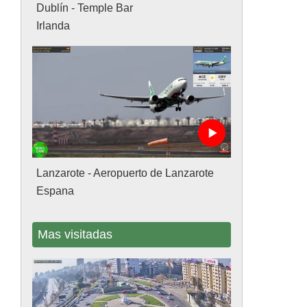
Dublín - Temple Bar
Irlanda
Lanzarote - Aeropuerto de Lanzarote
Espana
Mas visitadas